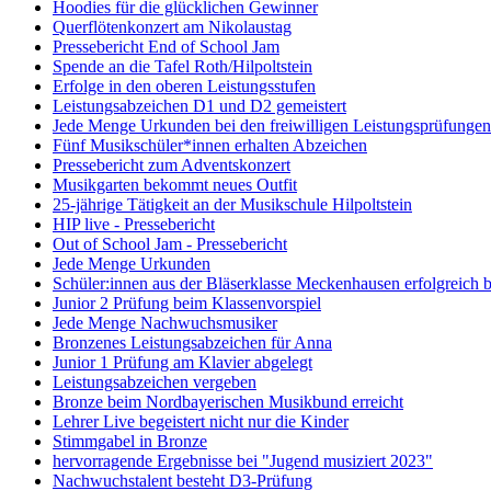
Hoodies für die glücklichen Gewinner
Querflötenkonzert am Nikolaustag
Pressebericht End of School Jam
Spende an die Tafel Roth/Hilpoltstein
Erfolge in den oberen Leistungsstufen
Leistungsabzeichen D1 und D2 gemeistert
Jede Menge Urkunden bei den freiwilligen Leistungsprüfungen
Fünf Musikschüler*innen erhalten Abzeichen
Pressebericht zum Adventskonzert
Musikgarten bekommt neues Outfit
25-jährige Tätigkeit an der Musikschule Hilpoltstein
HIP live - Pressebericht
Out of School Jam - Pressebericht
Jede Menge Urkunden
Schüler:innen aus der Bläserklasse Meckenhausen erfolgreich b
Junior 2 Prüfung beim Klassenvorspiel
Jede Menge Nachwuchsmusiker
Bronzenes Leistungsabzeichen für Anna
Junior 1 Prüfung am Klavier abgelegt
Leistungsabzeichen vergeben
Bronze beim Nordbayerischen Musikbund erreicht
Lehrer Live begeistert nicht nur die Kinder
Stimmgabel in Bronze
hervorragende Ergebnisse bei "Jugend musiziert 2023"
Nachwuchstalent besteht D3-Prüfung