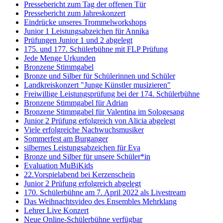
Pressebericht zum Tag der offenen Tür
Pressebericht zum Jahreskonzert
Eindrücke unseres Trommelworkshops
Junior 1 Leistungsabzeichen für Annika
Prüfungen Junior 1 und 2 abgelegt
175. und 177. Schülerbühne mit FLP Prüfung
Jede Menge Urkunden
Bronzene Stimmgabel
Bronze und Silber für Schülerinnen und Schüler
Landkreiskonzert "Junge Künstler musizieren"
Freiwillige Leistungsprüfung bei der 174. Schülerbühne
Bronzene Stimmgabel für Adrian
Bronzene Stimmgabel für Valentina im Sologesang
Junior 2 Prüfung erfolgreich von Alicia abgelegt
Viele erfolgreiche Nachwuchsmusiker
Sommerfest am Burganger
silbernes Leistungsabzeichen für Eva
Bronze und Silber für unsere Schüler*in
Evaluation MuBiKids
22.Vorspielabend bei Kerzenschein
Junior 2 Prüfung erfolgreich abgelegt
170. Schülerbühne am 7. April 2022 als Livestream
Das Weihnachtsvideo des Ensembles Mehrklang
Lehrer Live Konzert
Neue Online-Schülerbühne verfügbar