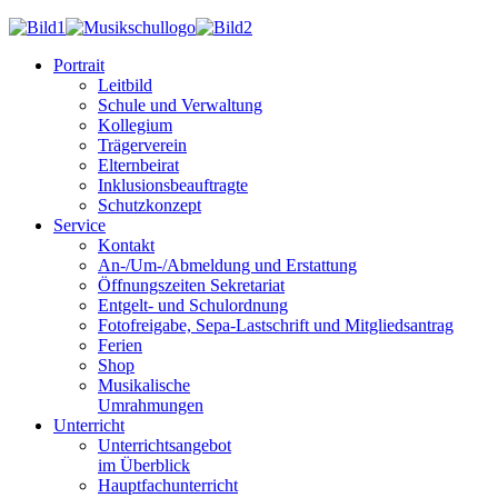
Portrait
Leitbild
Schule und Verwaltung
Kollegium
Trägerverein
Elternbeirat
Inklusionsbeauftragte
Schutzkonzept
Service
Kontakt
An-/Um-/Abmeldung und Erstattung
Öffnungszeiten Sekretariat
Entgelt- und Schulordnung
Fotofreigabe, Sepa-Lastschrift und Mitgliedsantrag
Ferien
Shop
Musikalische
Umrahmungen
Unterricht
Unterrichtsangebot
im Überblick
Hauptfachunterricht